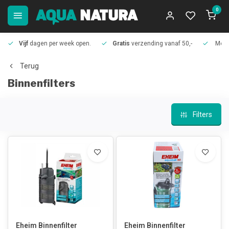
0
Vijf
dagen per week open.
Gratis
verzending vanaf 50,-
Meer
Terug
Binnenfilters
Filters
Eheim Binnenfilter
Eheim Binnenfilter