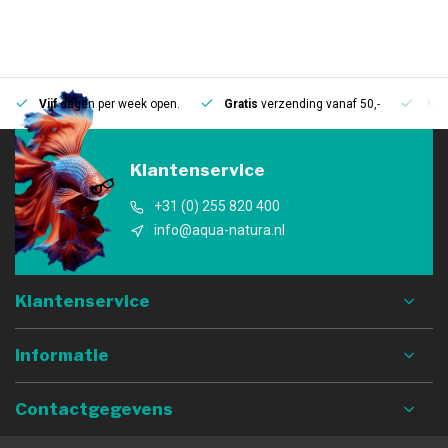
Vijf
dagen per week open.
Gratis
verzending vanaf 50,-
Mee
Klantenservice
+31 (0) 255 820 400
info@aqua-natura.nl
Klantenservice
Informatie
Contactgegevens