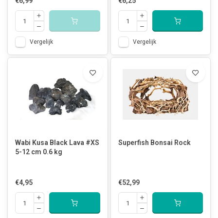
€6,99
€6,25
Vergelijk
Vergelijk
Wabi Kusa Black Lava #XS
Superfish Bonsai Rock
5-12 cm 0.6 kg
€4,95
€52,99