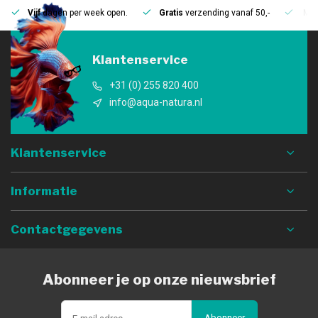
Vijf
dagen per week open.
Gratis
verzending vanaf 50,-
Mee
Klantenservice
+31 (0) 255 820 400
info@aqua-natura.nl
Klantenservice
Informatie
Contactgegevens
Abonneer je op onze nieuwsbrief
Abonneer