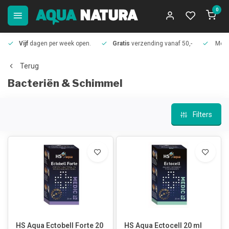
0
Vijf
dagen per week open.
Gratis
verzending vanaf 50,-
Meer
Terug
Bacteriën & Schimmel
Filters
HS Aqua Ectobell Forte 20
HS Aqua Ectocell 20 ml