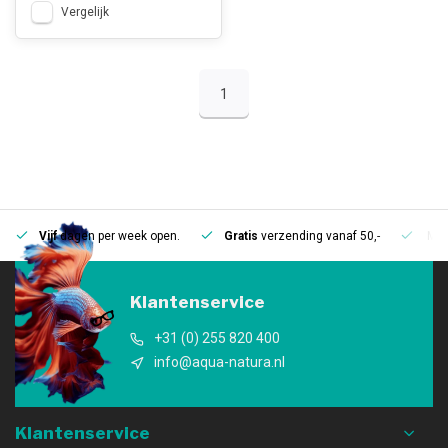
Vergelijk
1
Vijf
dagen per week open.
Gratis
verzending vanaf 50,-
Mee
Klantenservice
+31 (0) 255 820 400
info@aqua-natura.nl
Klantenservice