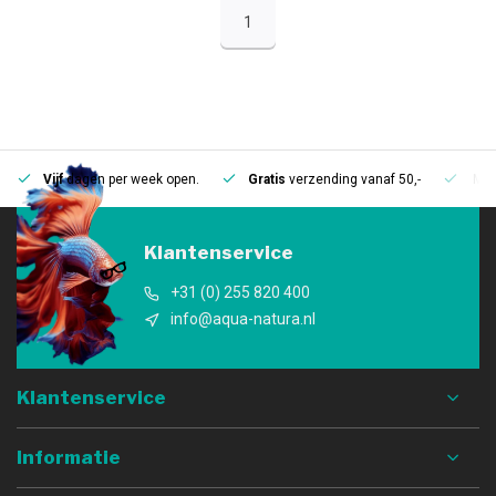
1
Vijf
dagen per week open.
Gratis
verzending vanaf 50,-
Mee
Klantenservice
+31 (0) 255 820 400
info@aqua-natura.nl
Klantenservice
Informatie