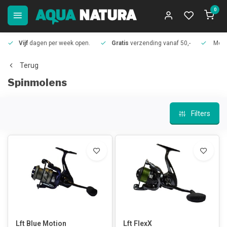
0
Vijf
dagen per week open.
Gratis
verzending vanaf 50,-
Meer
Terug
Spinmolens
Filters
Lft Blue Motion
Lft FlexX