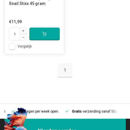
Snail Stixx 45 gram
€11,99
Vergelijk
1
Vijf
dagen per week open.
Gratis
verzending vanaf 50,-
Mee