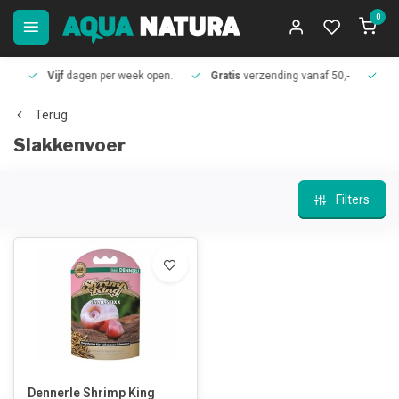
0
Vijf
dagen per week open.
Gratis
verzending vanaf 50,-
Meer
Terug
Slakkenvoer
Filters
Dennerle Shrimp King