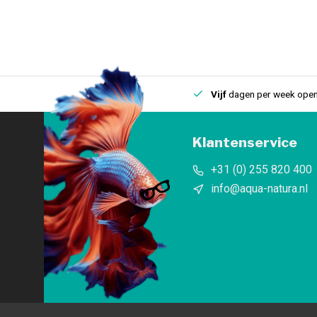
uis
Een
fysieke winkel
in IJmuiden
Vijf
dagen per week open
Klantenservice
+31 (0) 255 820 400
info@aqua-natura.nl