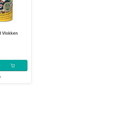
d Vlokken
k