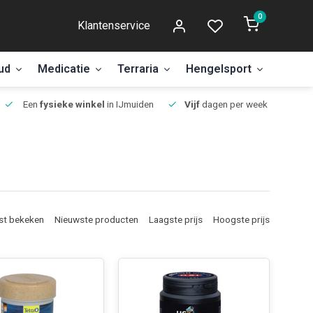
0
Klantenservice
ud
Medicatie
Terraria
Hengelsport
Aanbi
Een
fysieke winkel
in IJmuiden
Vijf
dagen per week open.
st bekeken
Nieuwste producten
Laagste prijs
Hoogste prijs