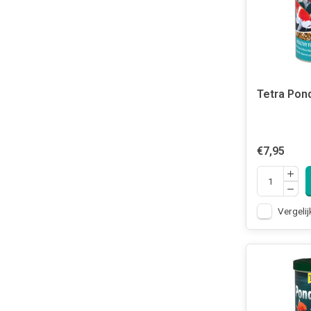
Tetra Pond
€7,95
Vergelij