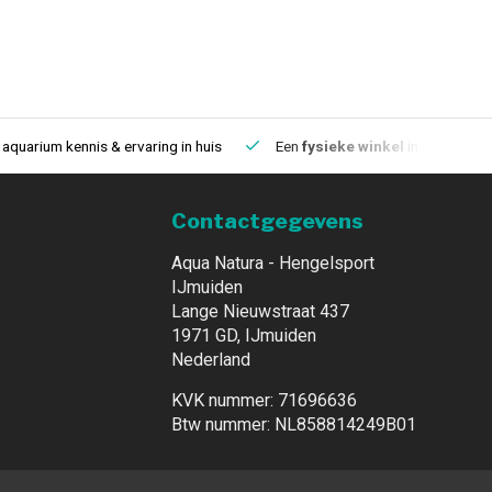
aquarium kennis & ervaring in huis
Een
fysieke winkel
in IJmuiden
Contactgegevens
Aqua Natura - Hengelsport
IJmuiden
Lange Nieuwstraat 437
1971 GD, IJmuiden
Nederland
KVK nummer: 71696636
Btw nummer: NL858814249B01