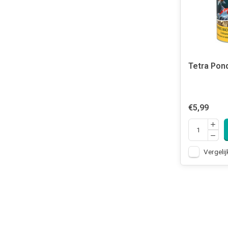
Tetra Pon
€5,99
Vergelij