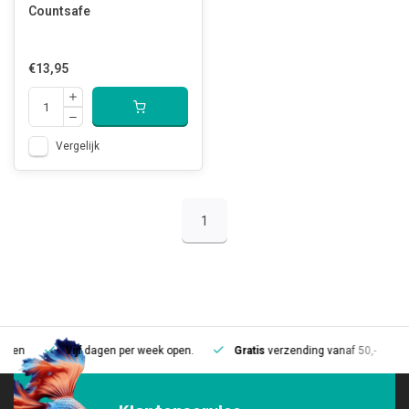
Countsafe
€13,95
Vergelijk
1
Vijf
dagen per week open.
Gratis
verzending vanaf 50,-
Mee