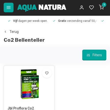
0
Vijf
dagen per week open.
Gratis
verzending vanaf 50,-
Meer
Terug
Co2 Bellenteller
Filters
Jbl Proflora Co2