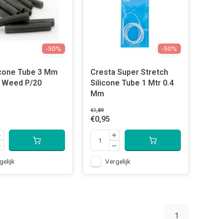
-50%
-50%
icone Tube 3 Mm
Cresta Super Stretch
 Weed P/20
Silicone Tube 1 Mtr 0.4
Mm
€1,89
€0,95
gelijk
Vergelijk
1