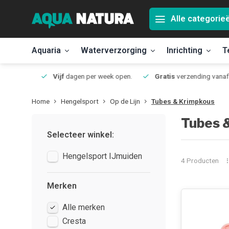
Alle categorie
Aquaria
Waterverzorging
Inrichting
T
Jmuiden
Vijf
dagen per week open.
Gratis
verzending vanaf 50
Home
Hengelsport
Op de Lijn
Tubes & Krimpkous
Tubes 
Selecteer winkel:
Hengelsport IJmuiden
4 Producten
Merken
Alle merken
Cresta