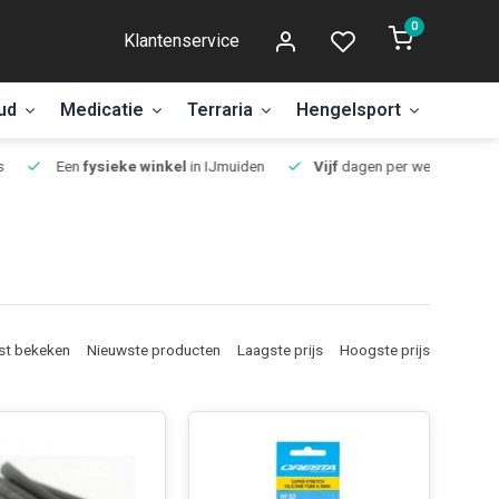
0
Klantenservice
ud
Medicatie
Terraria
Hengelsport
Aanbi
Een
fysieke winkel
in IJmuiden
Vijf
dagen per week open.
st bekeken
Nieuwste producten
Laagste prijs
Hoogste prijs