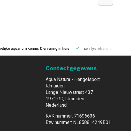
aquarium kennis & ervaring in huis
Een
fysieke winkel
in IJmuiden
Contactgegevens
Aqua Natura - Hengelsport
IJmuiden
Lange Nieuwstraat 437
1971 GD, IJmuiden
Nederland
KVK nummer: 71696636
Btw nummer: NL858814249B01