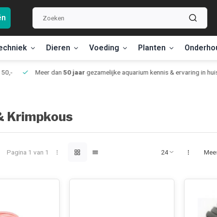
ën
echniek
Dieren
Voeding
Planten
Onderho
,-
Meer dan
50 jaar
gezamelijke aquarium kennis & ervaring in huis
& Krimpkous
Pagina 1 van 1
Mee