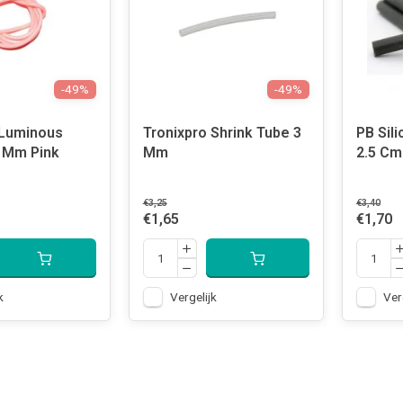
-49%
-49%
 Luminous
Tronixpro Shrink Tube 3
PB Sil
5 Mm Pink
Mm
2.5 Cm
€3,25
€3,40
€1,65
€1,70
k
Vergelijk
Ver