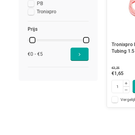
PB
Tronixpro
Prijs
Tronixpro
Tubing 1.
€0 - €5
€3,25
€1,65
Vergelij