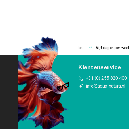
uis
Een
fysieke winkel
in IJmuiden
Vijf
dagen per week open
Klantenservice
+31 (0) 255 820 400
info@aqua-natura.nl