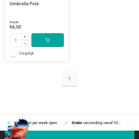
Umbrella Pole
€12,99
€6,50
Vergelijk
1
Vijf
dagen per week open.
Gratis
verzending vanaf 50,-
Mee