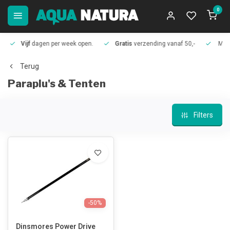
0
Vijf
dagen per week open.
Gratis
verzending vanaf 50,-
Meer
Terug
Paraplu's & Tenten
Filters
-50%
Dinsmores Power Drive