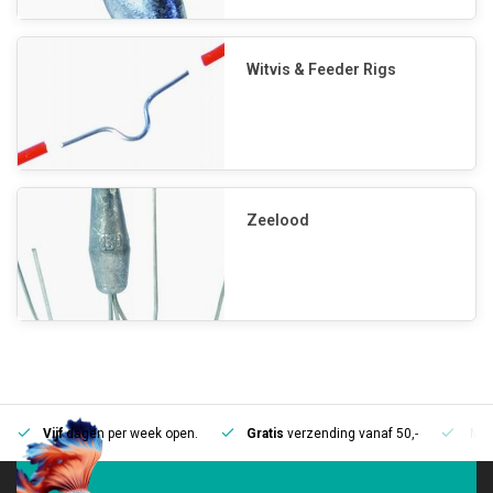
Witvis & Feeder Rigs
Zeelood
Vijf
dagen per week open.
Gratis
verzending vanaf 50,-
Mee