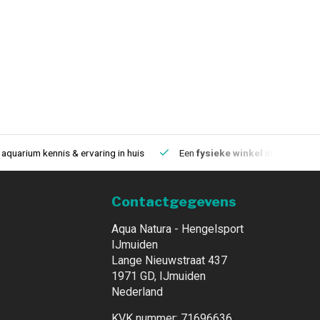
aquarium kennis & ervaring in huis
Een
fysieke winkel
in IJmuiden
Contactgegevens
Aqua Natura - Hengelsport
IJmuiden
Lange Nieuwstraat 437
1971 GD, IJmuiden
Nederland
KVK nummer: 71696636