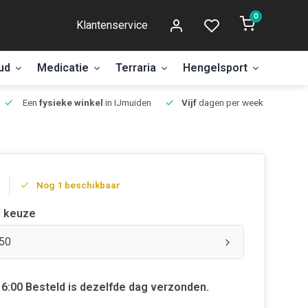
0
Klantenservice
ud
Medicatie
Terraria
Hengelsport
Aanbi
Een
fysieke winkel
in IJmuiden
Vijf
dagen per week open.
Nog 1 beschikbaar
 keuze
250
6:00 Besteld is dezelfde dag verzonden.