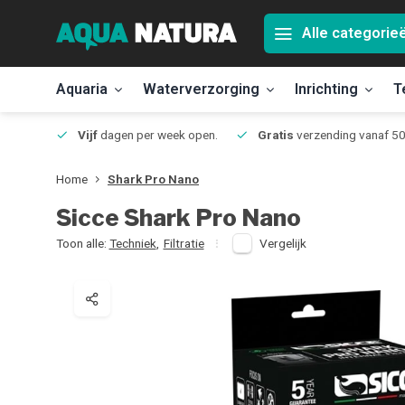
Alle categorie
Aquaria
Waterverzorging
Inrichting
T
Jmuiden
Vijf
dagen per week open.
Gratis
verzending vanaf 50
Home
Shark Pro Nano
Sicce
Shark Pro Nano
Toon alle:
Techniek
,
Filtratie
Vergelijk