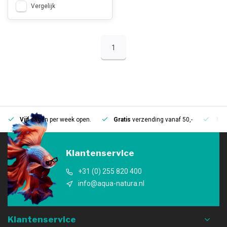
Vergelijk
1
Vijf
dagen per week open.
Gratis
verzending vanaf 50,-
Mee
Klantenservice
+31 (0) 255 820 400
info@aqua-natura.nl
Klantenservice