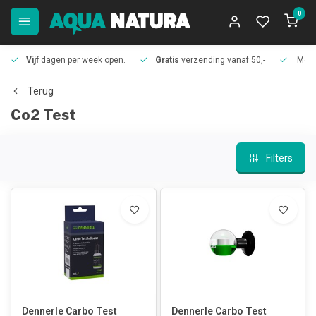
0
Vijf
dagen per week open.
Gratis
verzending vanaf 50,-
Meer
Terug
Co2 Test
Filters
Dennerle Carbo Test
Dennerle Carbo Test