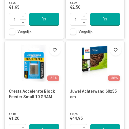
€3,25
€4,99
€1,65
€2,50
Vergelijk
Vergelijk
-50%
-36%
Cresta Accelerate Block
Juwel Achterwand 60x55
Feeder Small 10 GRAM
cm
€2,40
€69,95
€1,20
€44,95