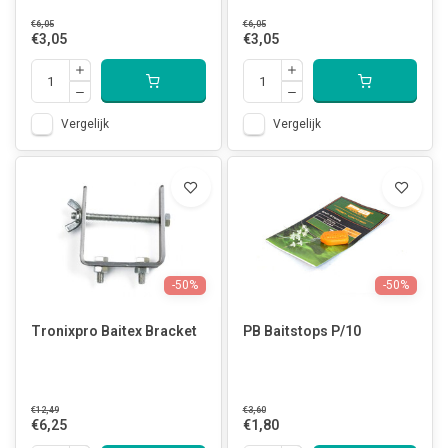
€6,05
€6,05
€3,05
€3,05
Vergelijk
Vergelijk
-50%
-50%
Tronixpro Baitex Bracket
PB Baitstops P/10
€12,49
€3,60
€6,25
€1,80