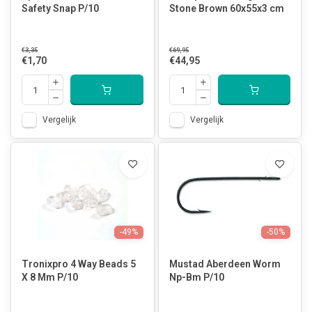
Safety Snap P/10
Stone Brown 60x55x3 cm
€3,35
€69,95
€1,70
€44,95
Vergelijk
Vergelijk
-49%
-50%
Tronixpro 4 Way Beads 5
Mustad Aberdeen Worm
X 8 Mm P/10
Np-Bm P/10