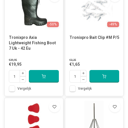
-50%
-49%
Tronixpro Axia
Tronixpro Bait Clip #M P/5
Lightweight Fishing Boot
7 Uk - 42 Eu
€39,95
€3,25
€19,95
€1,65
Vergelijk
Vergelijk