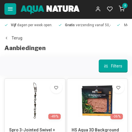
0
Vijf
dagen per week open.
Gratis
verzending vanaf 50,-
Meer
Terug
Aanbiedingen
Filters
-49%
-36%
Spro 3-Jointed Swivel +
HS Aqua 3D Background