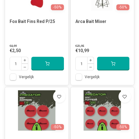
-50%
-50%
Fox Bait Fins Red P/25
Arca Bait Mixer
€4,99
€21,95
€2,50
€10,99
Vergelijk
Vergelijk
-50%
-50%