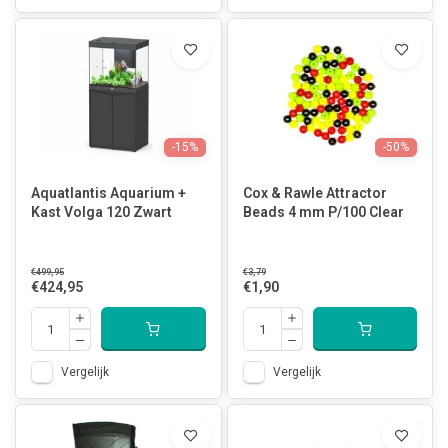
-15%
-50%
Aquatlantis Aquarium +
Cox & Rawle Attractor
Kast Volga 120 Zwart
Beads 4 mm P/100 Clear
€499,95
€3,79
€424,95
€1,90
Vergelijk
Vergelijk