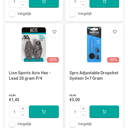
Vergelijk
Vergelijk
-50%
-50%
Lion Sports Acis Hex -
Spro Adjustable Dropshot
Lead 20 gram P/4
System 5+7 Gram
€2,89
€5,95
€1,45
€3,00
Vergelijk
Vergelijk