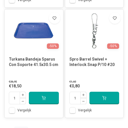
Vergelijk
Vergelijk
-50%
-50%
Turkana Bandeja Sparus
Spro Barrel Swivel +
Con Soporte 41.5x30.5 cm
Interlock Snap P/10 #20
€36,95
€1,60
€18,50
€0,80
Vergelijk
Vergelijk