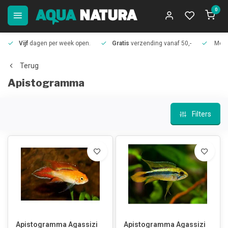
0
Vijf
dagen per week open.
Gratis
verzending vanaf 50,-
Meer
Terug
Apistogramma
Filters
Apistogramma Agassizi
Apistogramma Agassizi