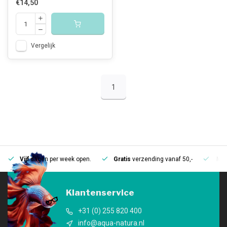
€14,50
Vergelijk
1
Vijf
dagen per week open.
Gratis
verzending vanaf 50,-
Mee
Klantenservice
+31 (0) 255 820 400
info@aqua-natura.nl