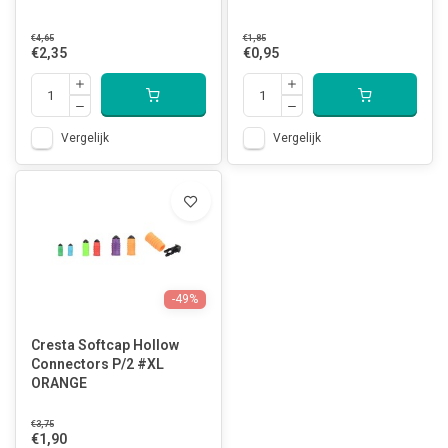
€4,65
€1,85
€2,35
€0,95
Vergelijk
Vergelijk
-49%
Cresta Softcap Hollow
Connectors P/2 #XL
ORANGE
€3,75
€1,90