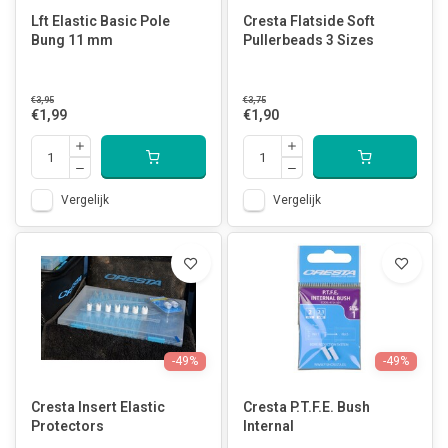
Lft Elastic Basic Pole
Cresta Flatside Soft
Bung 11 mm
Pullerbeads 3 Sizes
€3,95
€3,75
€1,99
€1,90
Vergelijk
Vergelijk
-49%
-49%
Cresta Insert Elastic
Cresta P.T.F.E. Bush
Protectors
Internal