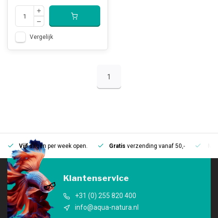
Vergelijk
1
Vijf
dagen per week open.
Gratis
verzending vanaf 50,-
Mee
Klantenservice
+31 (0) 255 820 400
info@aqua-natura.nl