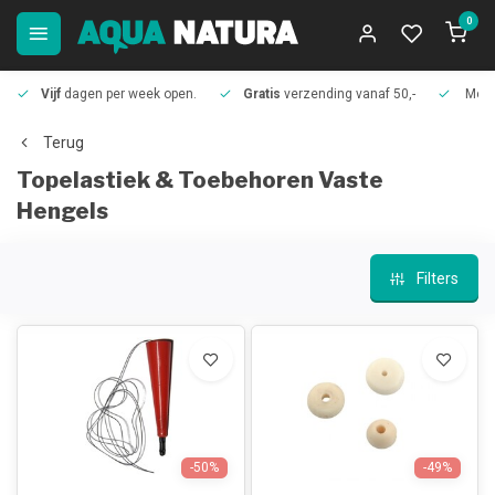
0
Vijf
dagen per week open.
Gratis
verzending vanaf 50,-
Meer
Terug
Topelastiek & Toebehoren Vaste
Hengels
Filters
-50%
-49%