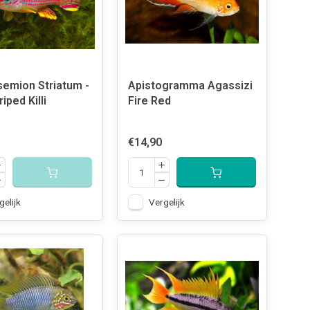
emion Striatum -
Apistogramma Agassizi
iped Killi
Fire Red
€14,90
gelijk
Vergelijk