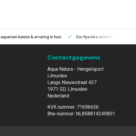
aquarium kennis & ervaring in huis
Een
fysieke winkel
in IJmuiden
Contactgegevens
Aqua Natura - Hengelsport
IJmuiden
Lange Nieuwstraat 437
1971 GD, IJmuiden
Nederland
KVK nummer: 71696636
Btw nummer: NL858814249B01