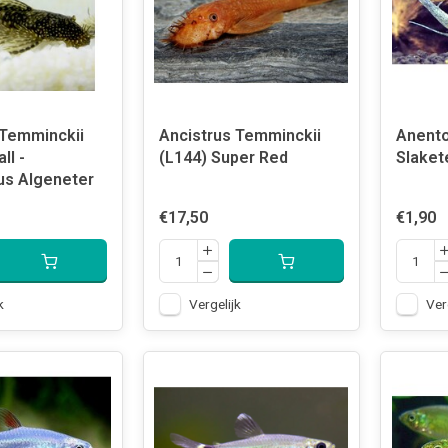
 Temminckii
Ancistrus Temminckii
Anento
ll -
(L144) Super Red
Slaket
us Algeneter
€17,50
€1,90
k
Vergelijk
Ver