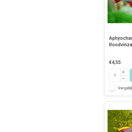
Aphyochara
Roodvinz
€4,55
Vergelij