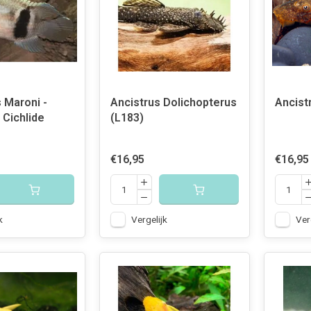
 Maroni -
Ancistrus Dolichopterus
Ancist
 Cichlide
(L183)
€16,95
€16,95
k
Vergelijk
Ver