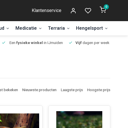
0
Klantenservice
ud
Medicatie
Terraria
Hengelsport
Aanbi
Een
fysieke winkel
in IJmuiden
Vijf
dagen per week open.
st bekeken
Nieuwste producten
Laagste prijs
Hoogste prijs