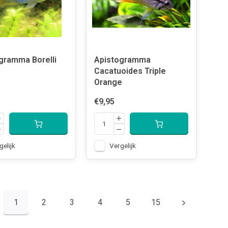
gramma Borelli
Apistogramma
Cacatuoides Triple
Orange
€9,95
gelijk
Vergelijk
1
2
3
4
5
15