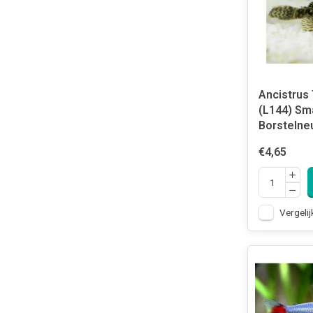
Ancistrus
(L144) Sma
Borstelne
€4,65
Vergelij