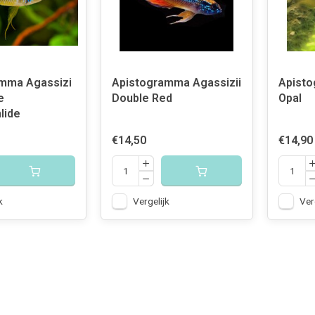
mma Agassizi
Apistogramma Agassizii
Apisto
e
Double Red
Opal
lide
€14,50
€14,90
k
Vergelijk
Ver