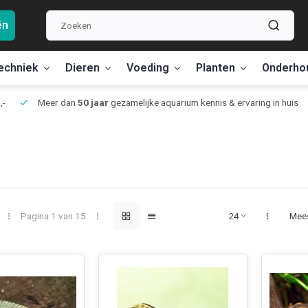
ën
echniek
Dieren
Voeding
Planten
Onderho
,-
Meer dan
50 jaar
gezamelijke aquarium kennis & ervaring in huis
Pagina 1 van 15
Mee