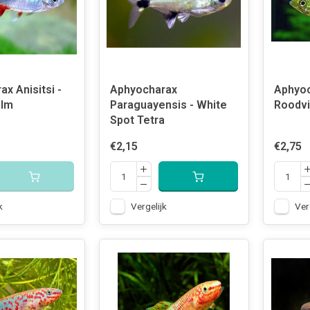
x Anisitsi -
Aphyocharax
Aphyoc
alm
Paraguayensis - White
Roodv
Spot Tetra
€2,15
€2,75
k
Vergelijk
Ver