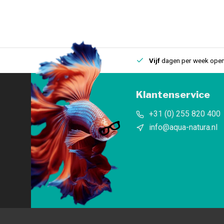
uis
Een
fysieke winkel
in IJmuiden
Vijf
dagen per week open
Klantenservice
+31 (0) 255 820 400
info@aqua-natura.nl