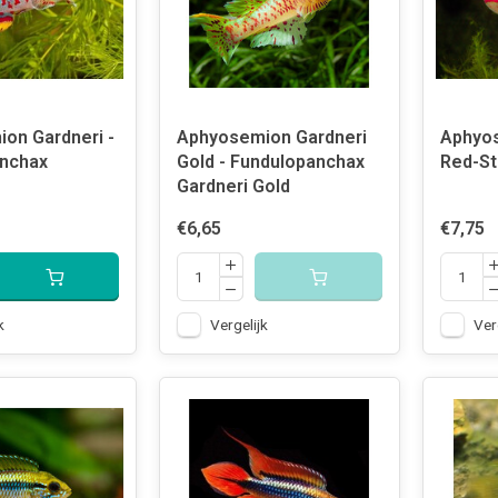
on Gardneri -
Aphyosemion Gardneri
Aphyos
nchax
Gold - Fundulopanchax
Red-Str
Gardneri Gold
€6,65
€7,75
k
Vergelijk
Ver