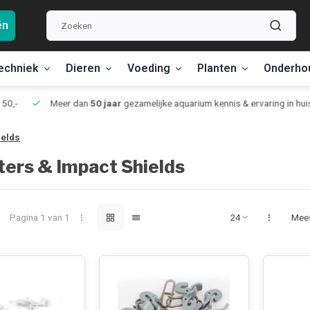
ën
echniek
Dieren
Voeding
Planten
Onderho
,-
Meer dan
50 jaar
gezamelijke aquarium kennis & ervaring in huis
ields
ters & Impact Shields
Pagina 1 van 1
Mee