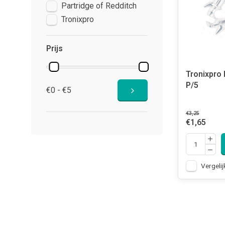
Partridge of Redditch
Tronixpro
Prijs
Tronixpro 
P/5
€0 - €5
€3,25
€1,65
Vergelij