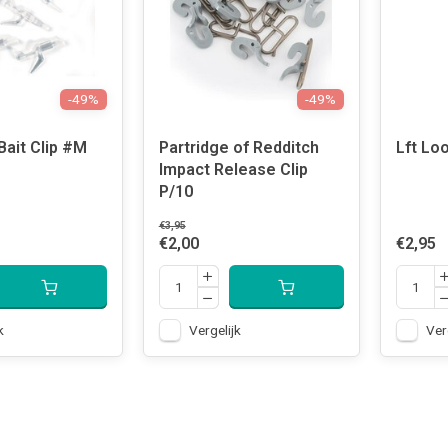
-49%
-49%
Bait Clip #M
Partridge of Redditch
Lft Loo
Impact Release Clip
P/10
€3,95
€2,00
€2,95
k
Vergelijk
Ver