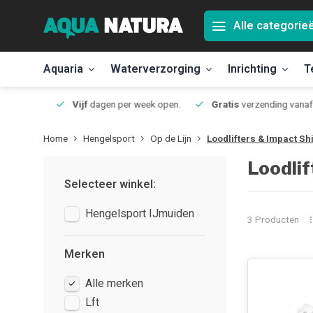
Alle categorie
Aquaria
Waterverzorging
Inrichting
T
Jmuiden
Vijf
dagen per week open.
Gratis
verzending vanaf 50
Home
Hengelsport
Op de Lijn
Loodlifters & Impact Sh
Loodlif
Selecteer winkel:
Hengelsport IJmuiden
3 Producten
Merken
Alle merken
Lft