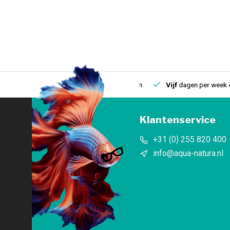
uis
Een
fysieke winkel
in IJmuiden
Vijf
dagen per week open
Klantenservice
+31 (0) 255 820 400
info@aqua-natura.nl