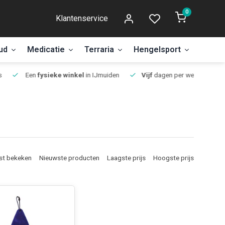
0
Klantenservice
ud
Medicatie
Terraria
Hengelsport
Aanbi
Een
fysieke winkel
in IJmuiden
Vijf
dagen per week open.
st bekeken
Nieuwste producten
Laagste prijs
Hoogste prijs