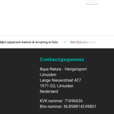
aquarium kennis & ervaring in huis
Een
fysieke winkel
in IJmuiden
Contactgegevens
Aqua Natura - Hengelsport
IJmuiden
Lange Nieuwstraat 437
1971 GD, IJmuiden
Nederland
KVK nummer: 71696636
Btw nummer: NL858814249B01