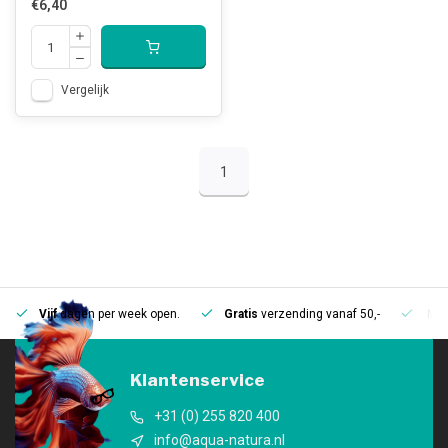
€6,40
Vergelijk
1
Vijf
dagen per week open.
Gratis
verzending vanaf 50,-
Mee
Klantenservice
+31 (0) 255 820 400
info@aqua-natura.nl