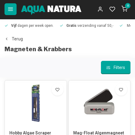
0
Vijf
dagen per week open.
Gratis
verzending vanaf 50,-
Meer
Terug
Magneten & Krabbers
Filters
Hobby Algae Scraper
Mag-Float Algenmagneet