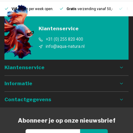
Vijf
dagen per week open.
Gratis
verzending vanaf 50,-
Mee
Klantenservice
+31 (0) 255 820 400
info@aqua-natura.nl
Klantenservice
Informatie
Contactgegevens
Abonneer je op onze nieuwsbrief