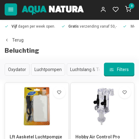
0
Vijf
dagen per week open.
Gratis
verzending vanaf 50,-
Meer
Terug
Beluchting
Oxydator
Luchtpompen
Luchtslang & Toebehoren
Filters
Luch
Lft Aasketel Luchtpompje
Hobby Air Control Pro