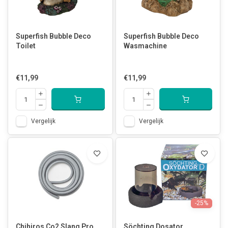
Superfish Bubble Deco
Superfish Bubble Deco
Toilet
Wasmachine
€11,99
€11,99
Vergelijk
Vergelijk
-25%
Chihiros Co2 Slang Pro
Söchting Dosator