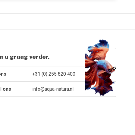
n u graag verder.
ons
+31 (0) 255 820 400
l ons
info@aqua-natura.nl