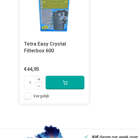
Tetra Easy Crystal
Filterbox 600
€44,95
Vergelijk
uis
Een
fysieke winkel
in IJmuiden
Vijf
dagen per week open