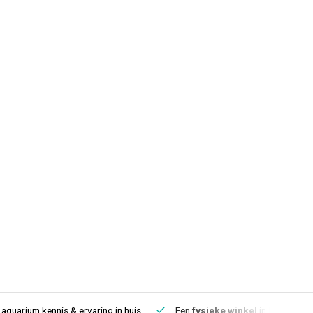
aquarium kennis & ervaring in huis
Een
fysieke winkel
in IJmuiden