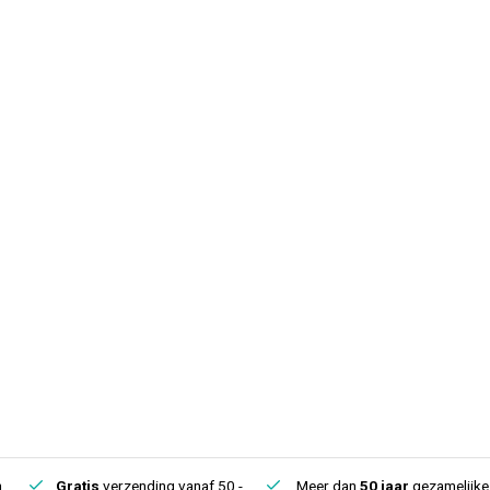
.
Gratis
verzending vanaf 50,-
Meer dan
50 jaar
gezamelijke 