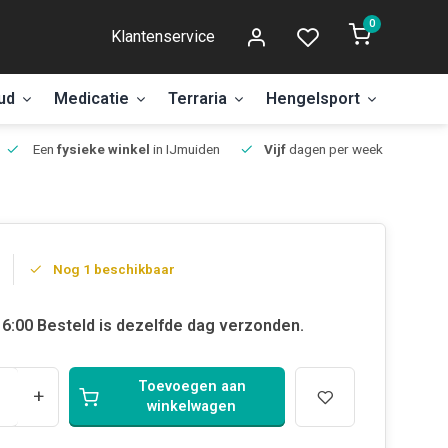
0
Klantenservice
ud
Medicatie
Terraria
Hengelsport
Aanbi
Een
fysieke winkel
in IJmuiden
Vijf
dagen per week open.
Nog 1 beschikbaar
6:00 Besteld is dezelfde dag verzonden.
Toevoegen aan
+
winkelwagen