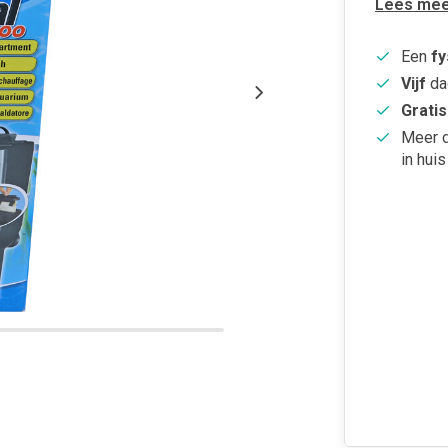
Lees mee
Een
fy
Vijf
da
Gratis
Meer 
in huis