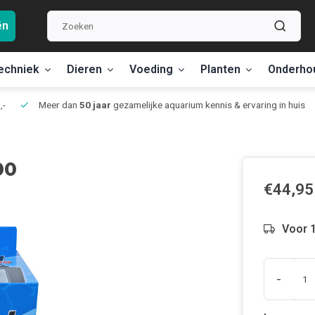
ën
echniek
Dieren
Voeding
Planten
Onderho
,-
Meer dan
50 jaar
gezamelijke aquarium kennis & ervaring in huis
00
€44,95
Voor 1
-