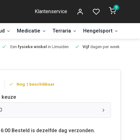
0
Klantenservice
ud
Medicatie
Terraria
Hengelsport
Aanbi
Een
fysieke winkel
in IJmuiden
Vijf
dagen per week open.
Nog 1 beschikbaar
 keuze
0
6:00 Besteld is dezelfde dag verzonden.