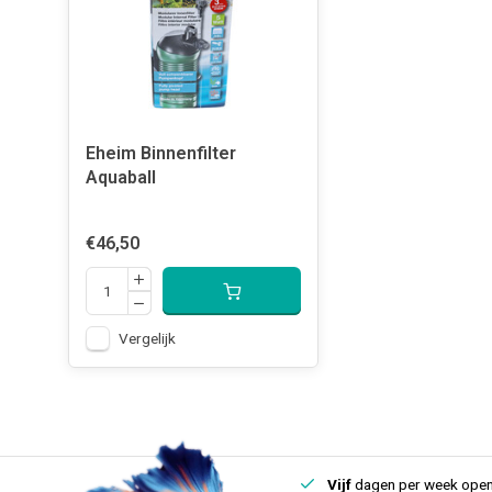
Eheim Binnenfilter
Aquaball
€46,50
Vergelijk
uis
Een
fysieke winkel
in IJmuiden
Vijf
dagen per week open