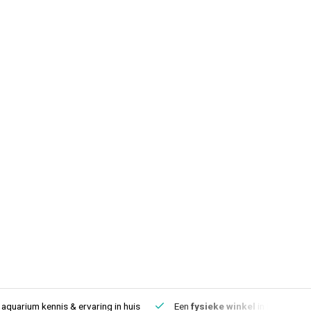
aquarium kennis & ervaring in huis
Een
fysieke winkel
in IJmuiden