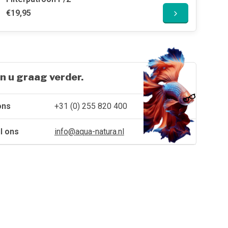
€19,95
n u graag verder.
ons
+31 (0) 255 820 400
l ons
info@aqua-natura.nl