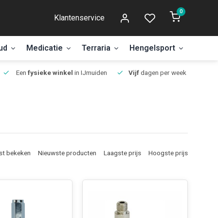
0
Klantenservice
ud
Medicatie
Terraria
Hengelsport
Aanbi
Een
fysieke winkel
in IJmuiden
Vijf
dagen per week open.
st bekeken
Nieuwste producten
Laagste prijs
Hoogste prijs