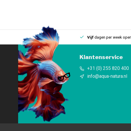
uis
Een
fysieke winkel
in IJmuiden
Vijf
dagen per week open
Klantenservice
+31 (0) 255 820 400
info@aqua-natura.nl