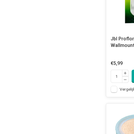
Jbl Proflo
Wallmoun
€5,99
Vergelij