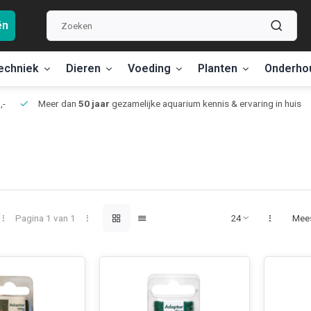
ën
echniek
Dieren
Voeding
Planten
Onderho
,-
Meer dan
50 jaar
gezamelijke aquarium kennis & ervaring in huis
Pagina 1 van 1
Mee