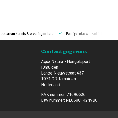
aquarium kennis & ervaring in huis
Een
fysieke winkel
in IJmuiden
Contactgegevens
Aqua Natura - Hengelsport
IJmuiden
Lange Nieuwstraat 437
1971 GD, IJmuiden
Nederland
KVK nummer: 71696636
Btw nummer: NL858814249B01