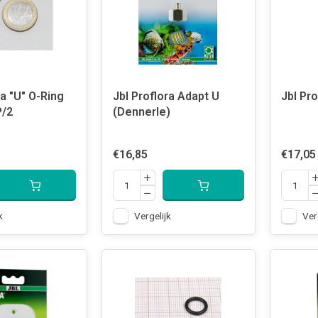
ra "U" O-Ring
Jbl Proflora Adapt U
Jbl Pr
P/2
(Dennerle)
€16,85
€17,05
k
Vergelijk
Ver