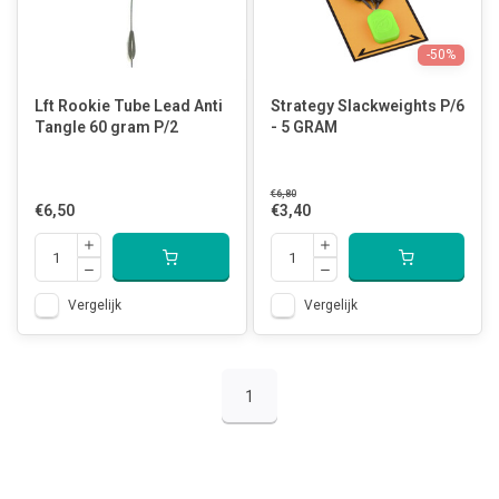
-50%
Lft Rookie Tube Lead Anti
Strategy Slackweights P/6
Tangle 60 gram P/2
- 5 GRAM
€6,80
€6,50
€3,40
Vergelijk
Vergelijk
1