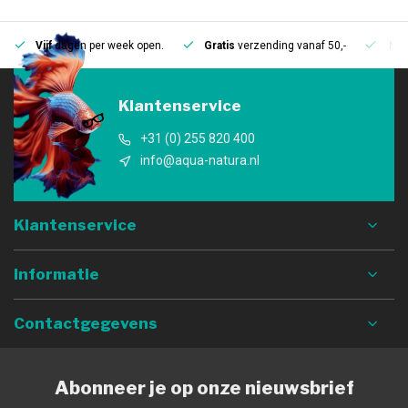
Vijf
dagen per week open.
Gratis
verzending vanaf 50,-
Mee
Klantenservice
+31 (0) 255 820 400
info@aqua-natura.nl
Klantenservice
Informatie
Contactgegevens
Abonneer je op onze nieuwsbrief