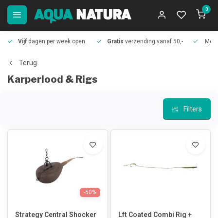
0
Vijf
dagen per week open.
Gratis
verzending vanaf 50,-
Meer
Terug
Karperlood & Rigs
Filters
-50%
Strategy Central Shocker
Lft Coated Combi Rig +