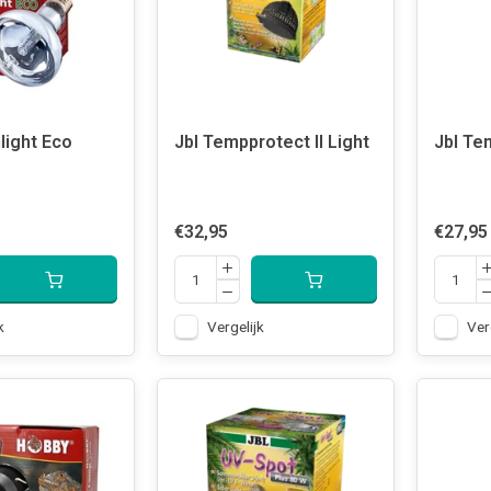
light Eco
Jbl Tempprotect II Light
Jbl Te
€32,95
€27,95
k
Vergelijk
Ver