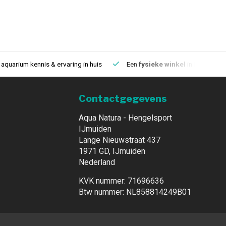
aquarium kennis & ervaring in huis
Een
fysieke winkel
in IJmuiden
Contactgegevens
Aqua Natura - Hengelsport
IJmuiden
Lange Nieuwstraat 437
1971 GD, IJmuiden
Nederland
KVK nummer: 71696636
Btw nummer: NL858814249B01