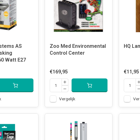
ystems AS
Zoo Med Environmental
HQ Lam
sking
Control Center
60 Watt E27
€169,95
€11,95
k
Vergelijk
Ver