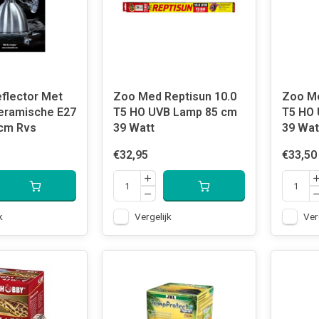
eflector Met
Zoo Med Reptisun 10.0
Zoo Me
eramische E27
T5 HO UVB Lamp 85 cm
T5 HO 
 cm Rvs
39 Watt
39 Wat
€32,95
€33,50
k
Vergelijk
Ver