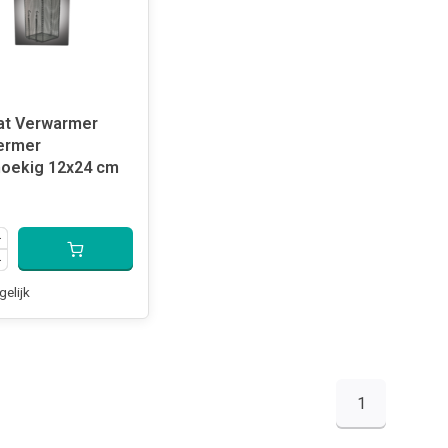
at Verwarmer
ermer
oekig 12x24 cm
gelijk
1