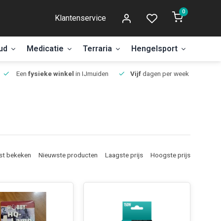
0
Klantenservice
ud
Medicatie
Terraria
Hengelsport
Aanbi
Een
fysieke winkel
in IJmuiden
Vijf
dagen per week open.
st bekeken
Nieuwste producten
Laagste prijs
Hoogste prijs