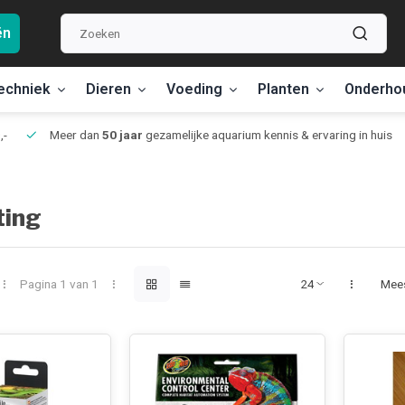
ën
echniek
Dieren
Voeding
Planten
Onderho
,-
Meer dan
50 jaar
gezamelijke aquarium kennis & ervaring in huis
ting
Pagina 1 van 1
Mee