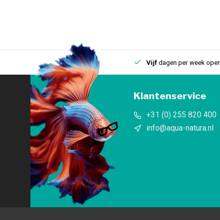
uis
Een
fysieke winkel
in IJmuiden
Vijf
dagen per week open
Klantenservice
+31 (0) 255 820 400
info@aqua-natura.nl