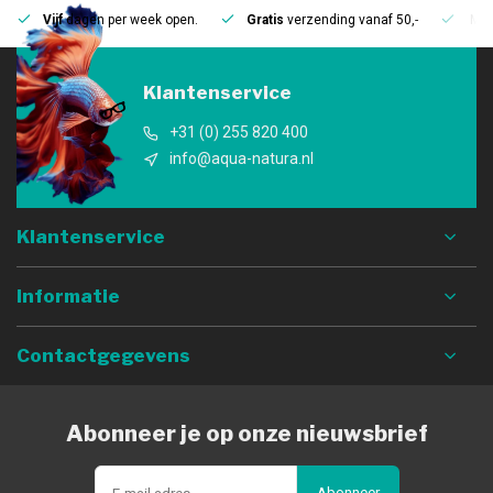
Vijf
dagen per week open.
Gratis
verzending vanaf 50,-
Mee
Klantenservice
+31 (0) 255 820 400
info@aqua-natura.nl
Klantenservice
Informatie
Contactgegevens
Abonneer je op onze nieuwsbrief
Abonneer