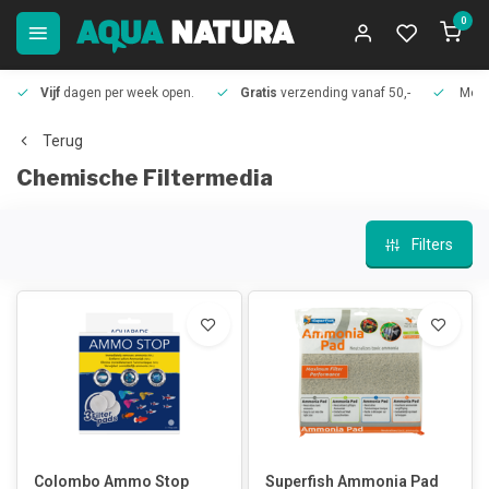
0
Vijf
dagen per week open.
Gratis
verzending vanaf 50,-
Meer
Terug
Chemische Filtermedia
Filters
Colombo Ammo Stop
Superfish Ammonia Pad