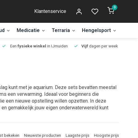
0
Klantenservice
ud
Medicatie
Terraria
Hengelsport
Aanbi
Een
fysieke winkel
in IJmuiden
Vijf
dagen per week open.
slag kunt met je aquarium. Deze sets bevatten meestal
soms een verwarming. Ideaal voor beginners die
ie een nieuwe opstelling willen opzetten. In deze
nel en gemakkelijk jouw eigen onderwaterwereld kunt
st bekeken
Nieuwste producten
Laagste prijs
Hoogste prijs