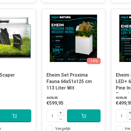
-14%
 Scaper
Eheim Set Proxima
Eheim 
Fauna 66x51x125 cm
LED+ 
113 Liter Wit
Pine I
Experi
€699,95
€599,95
Buitenf
€599,95
€499,9
k
Vergelijk
Ver