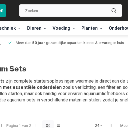
ën
echniek
Dieren
Voeding
Planten
Onderho
,-
Meer dan
50 jaar
gezamelijke aquarium kennis & ervaring in huis
um Sets
ts
zijn complete startersoplossingen waarmee je direct aan de 
m met essentiële onderdelen
zoals verlichting, een filter en 
len starten, maar ook handig voor ervaren aquariumliefhebbers d
d je aquarium sets in verschillende maten en stijlen, zodat je s
Pagina 1 van 2
Mee