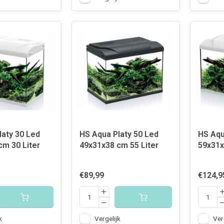
laty 30 Led
HS Aqua Platy 50 Led
HS Aqu
cm 30 Liter
49x31x38 cm 55 Liter
59x31x
€89,99
€124,9
k
Vergelijk
Ver