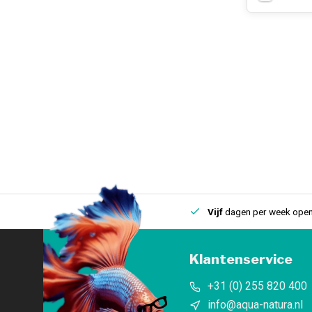
uis
Een
fysieke winkel
in IJmuiden
Vijf
dagen per week open
Klantenservice
+31 (0) 255 820 400
info@aqua-natura.nl