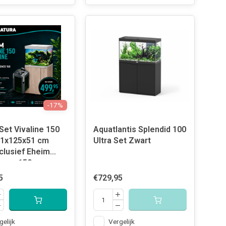
-17%
Set Vivaline 150
Aquatlantis Splendid 100
61x125x51 cm
Ultra Set Zwart
nclusief Eheim
ence 150
ilter
5
€729,95
gelijk
Vergelijk