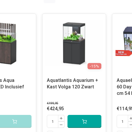
-15%
is Aqua
Aquatlantis Aquarium +
Aquael
D Inclusief
Kast Volga 120 Zwart
60 Day
cm 54 
€499,95
€424,95
€114,9