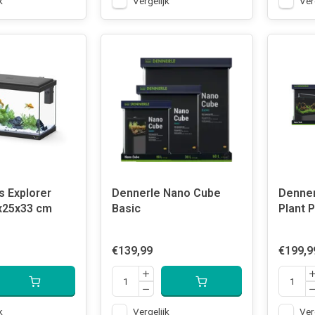
k
Vergelijk
Ver
s Explorer
Dennerle Nano Cube
Denner
x25x33 cm
Basic
Plant 
€139,99
€199,9
k
Vergelijk
Ver