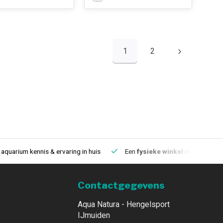
1
2
aquarium kennis & ervaring in huis
Een
fysieke winkel
in IJmuiden
Contactgegevens
Aqua Natura - Hengelsport
IJmuiden