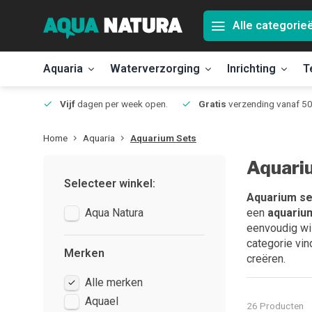
Alle categorie
Aquaria
Waterverzorging
Inrichting
T
Jmuiden
Vijf
dagen per week open.
Gratis
verzending vanaf 50
Home
Aquaria
Aquarium Sets
Aquari
Selecteer winkel:
Aquarium se
Aqua Natura
een
aquariu
eenvoudig wil
categorie vin
Merken
creëren.
Alle merken
Aquael
26 Producten