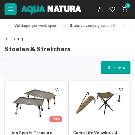
0
Vijf
dagen per week open.
Gratis
verzending vanaf 50,-
Meer
Terug
Stoelen & Stretchers
Filters
-50%
Lion Sports Treasure
Camp Life Vouwkruk 4-