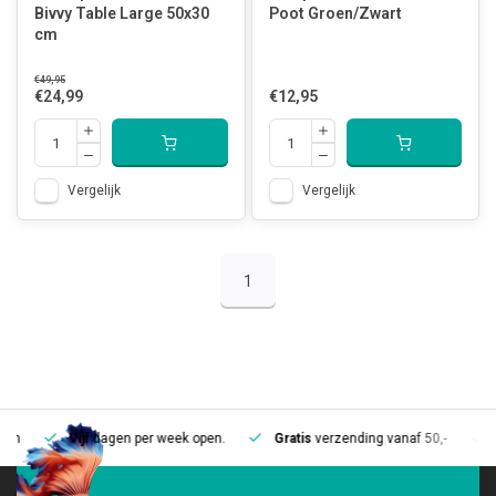
Bivvy Table Large 50x30
Poot Groen/Zwart
cm
€49,95
€24,99
€12,95
Vergelijk
Vergelijk
1
Vijf
dagen per week open.
Gratis
verzending vanaf 50,-
Mee