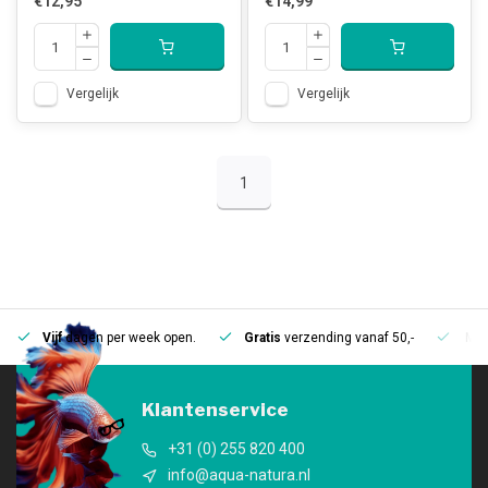
€12,95
€14,99
Vergelijk
Vergelijk
1
Vijf
dagen per week open.
Gratis
verzending vanaf 50,-
Mee
Klantenservice
+31 (0) 255 820 400
info@aqua-natura.nl