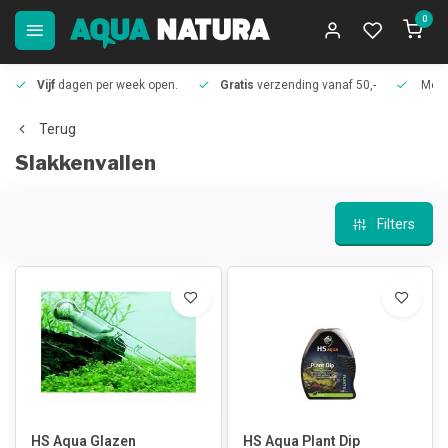
0
Vijf
dagen per week open.
Gratis
verzending vanaf 50,-
Meer
Terug
Slakkenvallen
Filters
HS Aqua Glazen
HS Aqua Plant Dip