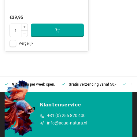
€39,95
Vergelijk
Vijf
dagen per week open.
Gratis
verzending vanaf 50,-
Mee
Klantenservice
+31 (0) 255 820 400
info@aqua-natura.nl