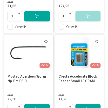
€3,25
€1,65
€24,95
Vergelijk
Vergelijk
-50%
-50%
Mustad Aberdeen Worm
Cresta Accelerate Block
Np-Bm P/10
Feeder Small 10 GRAM
€4,99
€2,40
€2,50
€1,20