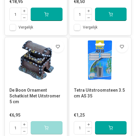
€18,95
€8,50
Vergelijk
Vergelijk
De Boon Ornament
Tetra Uitstroomsteen 3.5
Schatkist Met Uitstromer
cm AS 35
5 cm
€6,95
€1,25