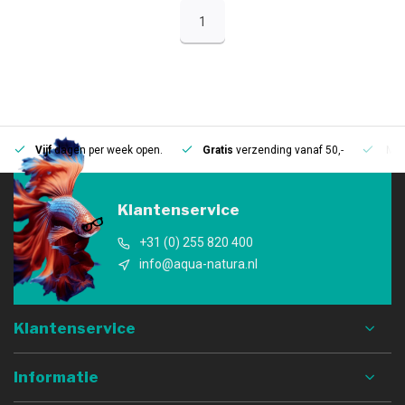
1
Vijf
dagen per week open.
Gratis
verzending vanaf 50,-
Mee
Klantenservice
+31 (0) 255 820 400
info@aqua-natura.nl
Klantenservice
Informatie