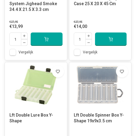
System Jighead Smoke
Case 25 X 20 X 45 Cm
34.4 X 21.5 X 3.3 cm
€27,95
€27,95
€13,99
€14,00
Vergelijk
Vergelijk
Lft Double Lure Box Y-
Lft Double Spinner Box Y-
Shape
Shape 19x9x3.5 cm