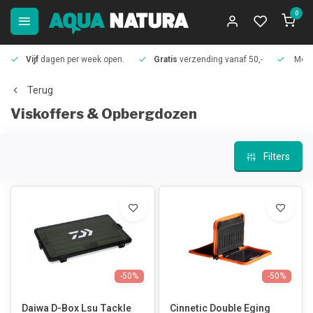
0
Vijf
dagen per week open.
Gratis
verzending vanaf 50,-
Meer
Terug
Viskoffers & Opbergdozen
Filters
-50%
-50%
Daiwa D-Box Lsu Tackle
Cinnetic Double Eging