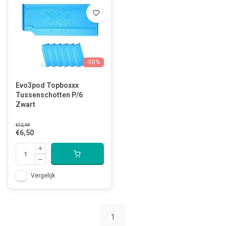
-50%
Evo3pod Topboxxx
Tussenschotten P/6
Zwart
€12,99
€6,50
Vergelijk
1