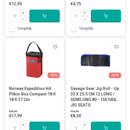
€12,95
€4,75
Vergelijk
Vergelijk
-50%
-50%
Norway Expedition Hd
Savage Gear Jig Roll - Up
Pilker Box Compact 18 X
33 X 25.5 CM 12 LONG /
18 X 27 Cm
SEMILONG 80 - 150 GRAM
JIG SEATS
€35,99
€16,99
€17,99
€8,50