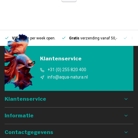
Vijf
dagen per week open.
Gratis
verzending vanaf 50,-
Mee
Klantenservice
+31 (0) 255 820 400
info@aqua-natura.nl
Klantenservice
Informatie
Contactgegevens