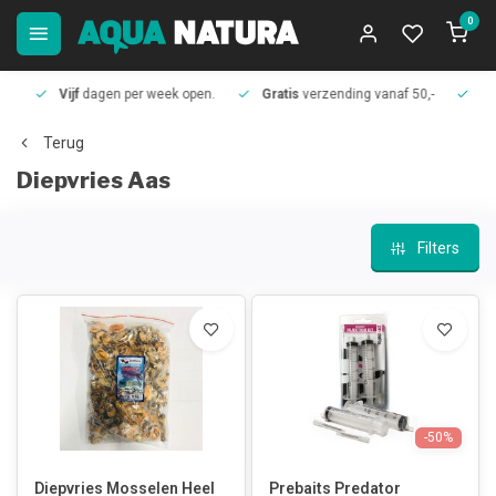
0
Vijf
dagen per week open.
Gratis
verzending vanaf 50,-
Meer
Terug
Diepvries Aas
Filters
-50%
Diepvries Mosselen Heel
Prebaits Predator