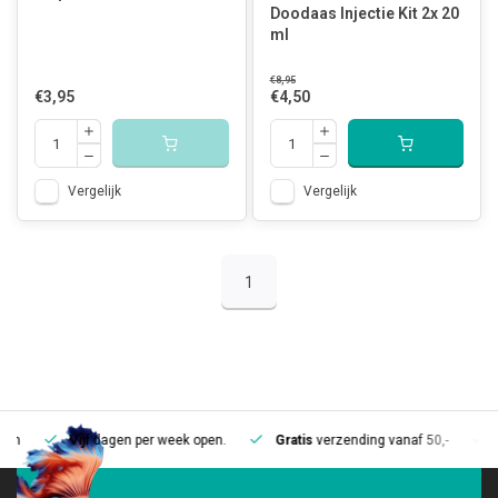
Doodaas Injectie Kit 2x 20
ml
€8,95
€3,95
€4,50
Vergelijk
Vergelijk
1
Vijf
dagen per week open.
Gratis
verzending vanaf 50,-
Mee