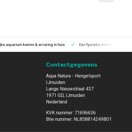
aquarium kennis & ervaring in huis
Een
fysieke winkel
in IJmuiden
Contactgegevens
Aqua Natura - Hengelsport
IJmuiden
Lange Nieuwstraat 437
1971 GD, IJmuiden
Nederland
KVK nummer: 71696636
Btw nummer: NL858814249B01