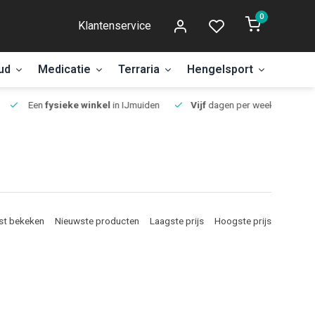
0
Klantenservice
ud
Medicatie
Terraria
Hengelsport
Aanbi
Een
fysieke winkel
in IJmuiden
Vijf
dagen per week open.
st bekeken
Nieuwste producten
Laagste prijs
Hoogste prijs