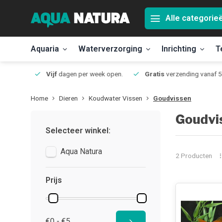
Alle categorie
Aquaria
Waterverzorging
Inrichting
T
Jmuiden
Vijf
dagen per week open.
Gratis
verzending vanaf 50
Home
Dieren
Koudwater Vissen
Goudvissen
Goudvi
Selecteer winkel:
Aqua Natura
2 Producten
Prijs
€0 - €5