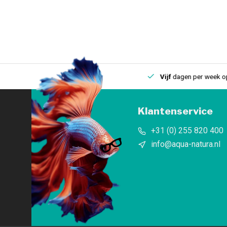
uis
Een
fysieke winkel
in IJmuiden
Vijf
dagen per week open
Klantenservice
+31 (0) 255 820 400
info@aqua-natura.nl