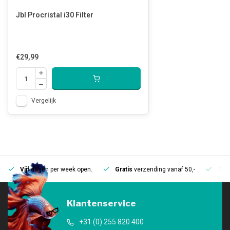
Jbl Procristal i30 Filter
€29,99
Vergelijk
Vijf
dagen per week open.
Gratis
verzending vanaf 50,-
Mee
Klantenservice
+31 (0) 255 820 400