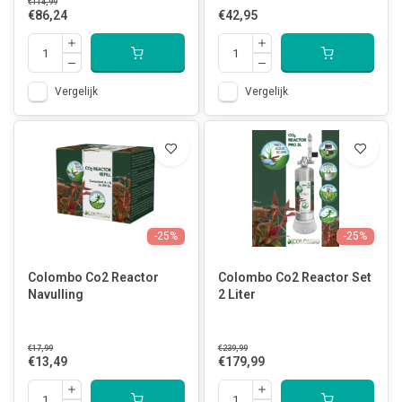
€114,99
€86,24
€42,95
Vergelijk
Vergelijk
-25%
-25%
Colombo Co2 Reactor
Colombo Co2 Reactor Set
Navulling
2 Liter
€17,99
€239,99
€13,49
€179,99