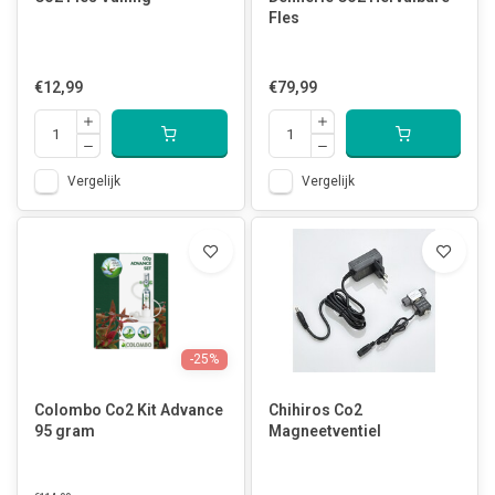
Fles
€12,99
€79,99
Vergelijk
Vergelijk
-25%
Colombo Co2 Kit Advance
Chihiros Co2
95 gram
Magneetventiel