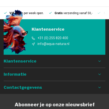
Vijf
dagen per week open.
Gratis
verzending vanaf 50,-
Mee
Klantenservice
+31 (0) 255 820 400
info@aqua-natura.nl
Klantenservice
Informatie
Contactgegevens
Abonneer je op onze nieuwsbrief