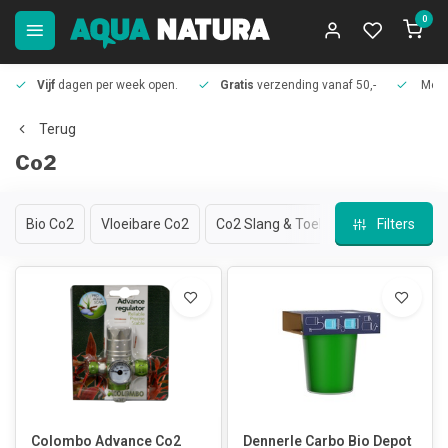
0
Vijf
dagen per week open.
Gratis
verzending vanaf 50,-
Meer
Terug
Co2
Bio Co2
Vloeibare Co2
Co2 Slang & Toebehoren
Filters
Co2 Dif
Colombo Advance Co2
Dennerle Carbo Bio Depot