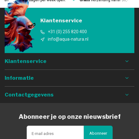
Vijf
dagen per week open.
Gratis
verzending vanaf 50,-
Me
Klantenservice
+31 (0) 255 820 400
info@aqua-natura.nl
Klantenservice
Informatie
Contactgegevens
Abonneer je op onze nieuwsbrief
Abonneer