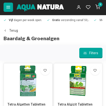
0
Vijf
dagen per week open.
Gratis
verzending vanaf 50,-
Meer
Terug
Baardalg & Groenalgen
Filters
Tetra Algetten Tabletten
Tetra Algizit Tabletten