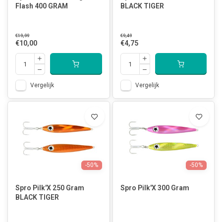
Flash 400 GRAM
BLACK TIGER
€19,99
€9,49
€10,00
€4,75
Vergelijk
Vergelijk
-50%
-50%
Spro Pilk'X 250 Gram
Spro Pilk'X 300 Gram
BLACK TIGER