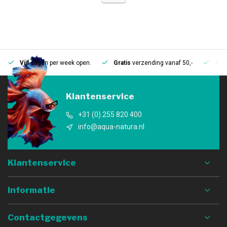
Vijf
dagen per week open.
Gratis
verzending vanaf 50,-
Mee
Klantenservice
+31 (0) 255 820 400
info@aqua-natura.nl
Klantenservice
Informatie
Contactgegevens