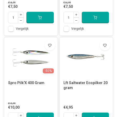
€14,99
€14,99
€7,50
€7,50
Vergelijk
Vergelijk
-50%
Spro Pilk'X 400 Gram
Lft Saltwater Ecopilker 20
gram
€19,99
€10,00
€4,95