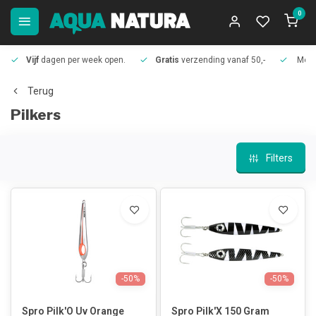
0
Vijf
dagen per week open.
Gratis
verzending vanaf 50,-
Meer
Terug
Pilkers
Filters
-50%
-50%
Spro Pilk'O Uv Orange
Spro Pilk'X 150 Gram