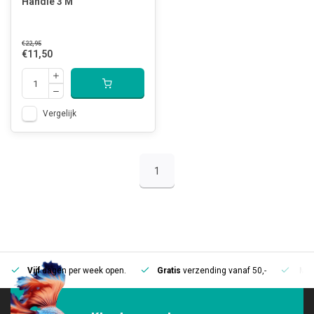
Handle 3 M
€22,95
€11,50
Vergelijk
1
Vijf
dagen per week open.
Gratis
verzending vanaf 50,-
Mee