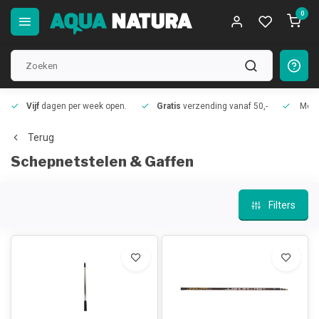
0
Vijf
dagen per week open.
Gratis
verzending vanaf 50,-
Meer
Terug
Schepnetstelen & Gaffen
Filters