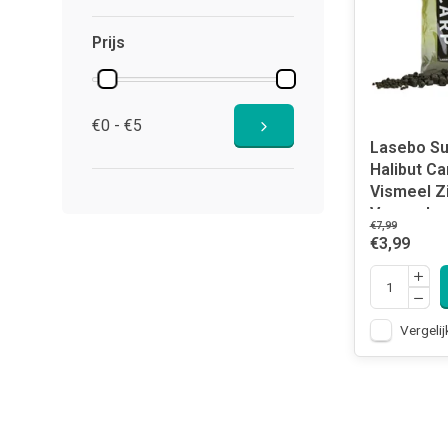
Prijs
€0 - €5
Lasebo Su
Halibut Ca
Vismeel Z
Voorgeboo
€7,99
€3,99
Vergelij