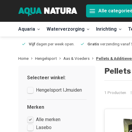
Alle categorie
Aquaria
Waterverzorging
Inrichting
T
Jmuiden
Vijf
dagen per week open.
Gratis
verzending vanaf 50
Home
Hengelsport
Aas & Voeders
Pellets & Additieve
Pellets
Selecteer winkel:
Hengelsport IJmuiden
1 Producten
Merken
Alle merken
Lasebo