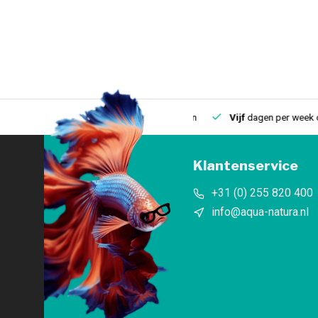
uis
Een
fysieke winkel
in IJmuiden
Vijf
dagen per week open
Klantenservice
+31 (0) 255 820 400
info@aqua-natura.nl