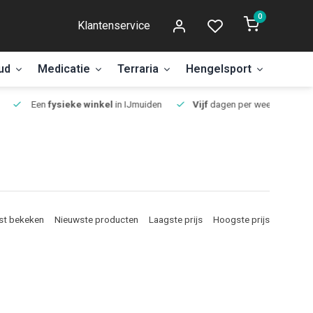
0
Klantenservice
ud
Medicatie
Terraria
Hengelsport
Aanbi
Een
fysieke winkel
in IJmuiden
Vijf
dagen per week open.
st bekeken
Nieuwste producten
Laagste prijs
Hoogste prijs