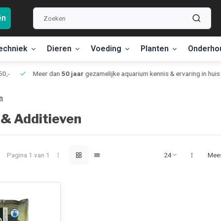
ën
echniek
Dieren
Voeding
Planten
Onderho
,-
Meer dan
50 jaar
gezamelijke aquarium kennis & ervaring in huis
n
 & Additieven
Pagina 1 van 1
Mee