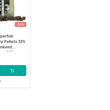
-50%
perfish
rp Pellets 33%
inkend
rd 800 gram
k