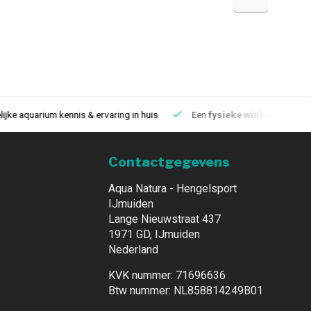
aquarium kennis & ervaring in huis
Een
fysieke winkel
in IJmuiden
Contactgegevens
Aqua Natura - Hengelsport
IJmuiden
Lange Nieuwstraat 437
1971 GD, IJmuiden
Nederland
KVK nummer: 71696636
Btw nummer: NL858814249B01