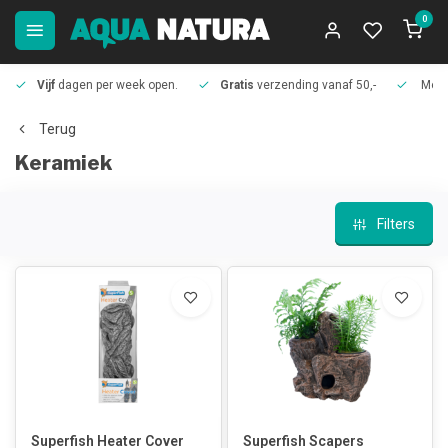
0
Vijf
dagen per week open.
Gratis
verzending vanaf 50,-
Meer
Terug
Keramiek
Filters
Superfish Heater Cover
Superfish Scapers