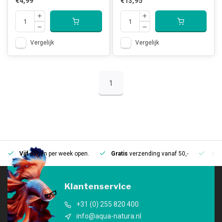
€4,99
€13,95
Vergelijk
Vergelijk
1
Vijf
dagen per week open.
Gratis
verzending vanaf 50,-
Mee
Klantenservice
+31 (0) 255 820 400
info@aqua-natura.nl