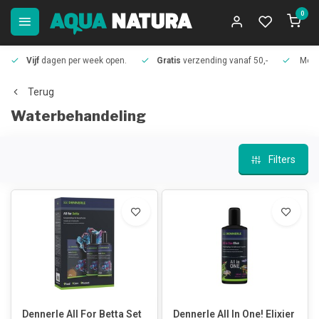
0
Vijf
dagen per week open.
Gratis
verzending vanaf 50,-
Meer
Terug
Waterbehandeling
Filters
Dennerle All For Betta Set
Dennerle All In One! Elixier