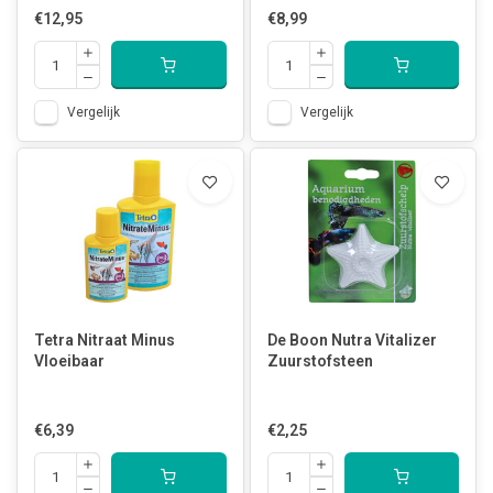
€12,95
€8,99
Vergelijk
Vergelijk
Tetra Nitraat Minus
De Boon Nutra Vitalizer
Vloeibaar
Zuurstofsteen
€6,39
€2,25