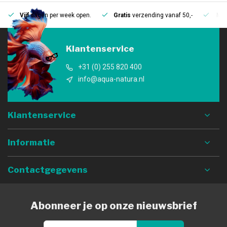
Vijf
dagen per week open.
Gratis
verzending vanaf 50,-
Mee
Klantenservice
+31 (0) 255 820 400
info@aqua-natura.nl
Klantenservice
Informatie
Contactgegevens
Abonneer je op onze nieuwsbrief