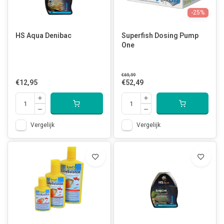
-25%
HS Aqua Denibac
Superfish Dosing Pump
One
€69,99
€12,95
€52,49
Vergelijk
Vergelijk