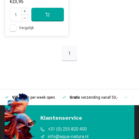
€23,95
Vergelijk
1
Vijf
dagen per week open.
Gratis
verzending vanaf 50,-
Mee
Klantenservice
+31 (0) 255 820 400
info@aqua-natura.nl