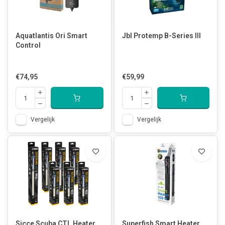
Aquatlantis Ori Smart
Jbl Protemp B-Series III
Control
€74,95
€59,99
Vergelijk
Vergelijk
Sicce Scuba CTL Heater
Superfish Smart Heater