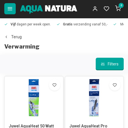
0
Vijf
dagen per week open.
Gratis
verzending vanaf 50,-
Meer
Terug
Verwarming
Filters
Juwel AquaHeat 50 Watt
Juwel AquaHeat Pro