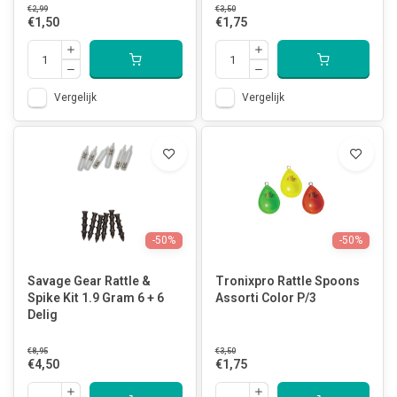
€2,99
€3,50
€1,50
€1,75
Vergelijk
Vergelijk
-50%
-50%
Savage Gear Rattle &
Tronixpro Rattle Spoons
Spike Kit 1.9 Gram 6 + 6
Assorti Color P/3
Delig
€8,95
€3,50
€4,50
€1,75