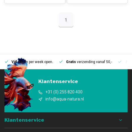
1
Vijf
dagen per week open.
Gratis
verzending vanaf 50,-
Mee
Klantenservice
+31 (0) 255 820 400
info@aqua-natura.nl
Klantenservice