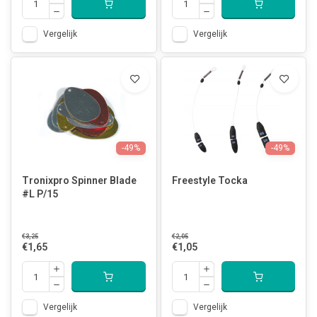
Vergelijk
Vergelijk
-49%
-49%
Tronixpro Spinner Blade
Freestyle Tocka
#L P/15
€3,25
€2,05
€1,65
€1,05
Vergelijk
Vergelijk