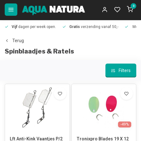
0
Vijf
dagen per week open.
Gratis
verzending vanaf 50,-
Meer
Terug
Spinblaadjes & Ratels
Filters
-49%
Lft Anti-Kink Vaantjes P/2
Tronixpro Blades 19 X 12