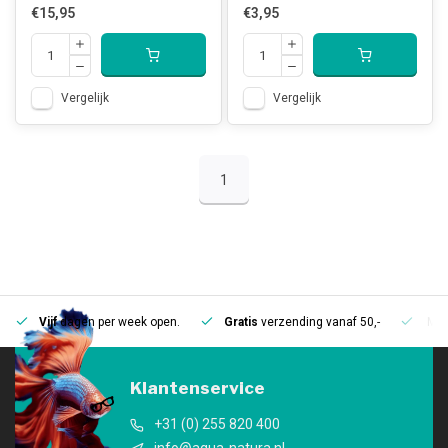
€15,95
€3,95
Vergelijk
Vergelijk
1
Vijf
dagen per week open.
Gratis
verzending vanaf 50,-
Mee
Klantenservice
+31 (0) 255 820 400