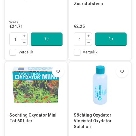
Zuurstofsteen
€32,95
€24,71
€2,25
Vergelijk
Vergelijk
Söchting Oxydator Mini
Söchting Oxydator
Tot 60 Liter
Vloeistof Oxydator
Solution