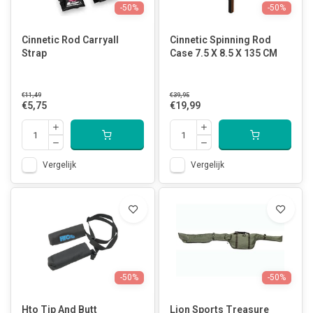
-50%
-50%
Cinnetic Rod Carryall
Cinnetic Spinning Rod
Strap
Case 7.5 X 8.5 X 135 CM
€11,49
€39,95
€5,75
€19,99
Vergelijk
Vergelijk
-50%
-50%
Hto Tip And Butt
Lion Sports Treasure