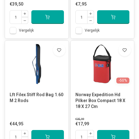
€39,50
€7,95
Vergelijk
Vergelijk
-50%
Lft Filex Stiff Rod Bag 1.60
Norway Expedition Hd
M 2 Rods
Pilker Box Compact 18 X
18 X 27 Cm
€35,99
€44,95
€17,99