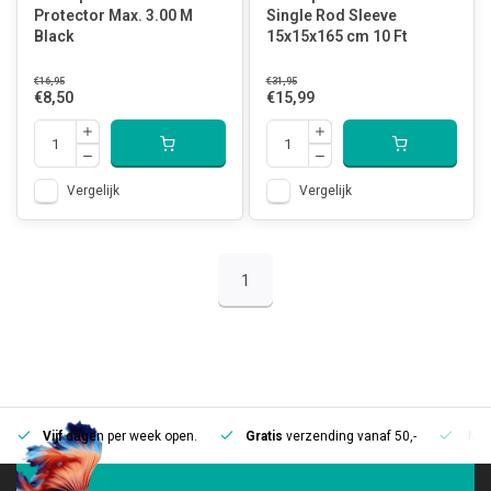
Protector Max. 3.00 M
Single Rod Sleeve
Black
15x15x165 cm 10 Ft
€16,95
€31,95
€8,50
€15,99
Vergelijk
Vergelijk
1
Vijf
dagen per week open.
Gratis
verzending vanaf 50,-
Mee