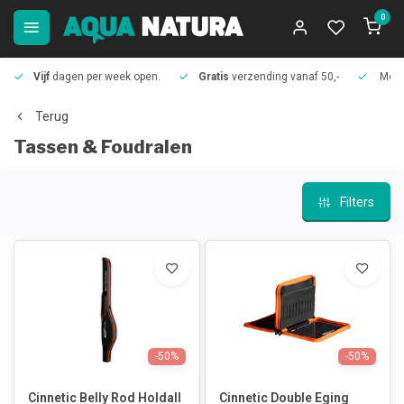
0
Vijf
dagen per week open.
Gratis
verzending vanaf 50,-
Meer
Terug
Tassen & Foudralen
Filters
-50%
-50%
Cinnetic Belly Rod Holdall
Cinnetic Double Eging