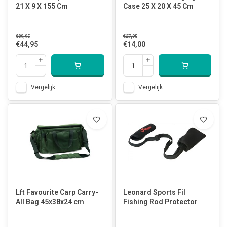
21 X 9 X 155 Cm
Case 25 X 20 X 45 Cm
€89,95
€27,95
€44,95
€14,00
Vergelijk
Vergelijk
Lft Favourite Carp Carry-
Leonard Sports Fil
All Bag 45x38x24 cm
Fishing Rod Protector