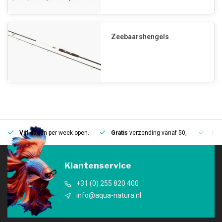
Zeebaarshengels
Vijf
dagen per week open.
Gratis
verzending vanaf 50,-
Mee
Klantenservice
+31 (0) 255 820 400
info@aqua-natura.nl