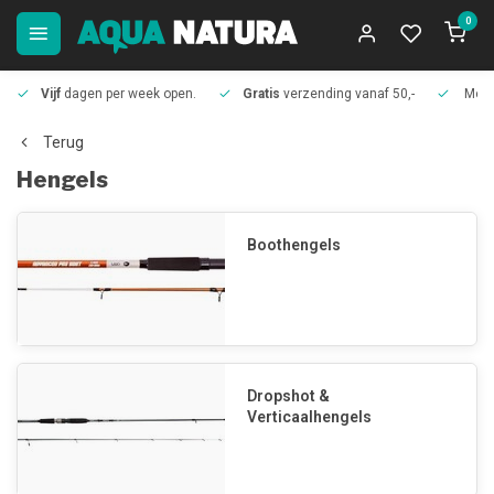
0
Vijf
dagen per week open.
Gratis
verzending vanaf 50,-
Meer
Terug
Hengels
Boothengels
Dropshot &
Verticaalhengels