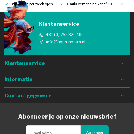
Vijf
dagen per week open.
Gratis
verzending vanaf 50,-
Mee
Klantenservice
+31 (0) 255 820 400
info@aqua-natura.nl
Klantenservice
Informatie
Contactgegevens
Abonneer je op onze nieuwsbrief
Abonneer