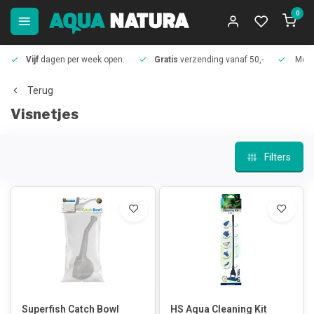
0
Vijf
dagen per week open.
Gratis
verzending vanaf 50,-
Meer
Terug
Visnetjes
Filters
Superfish Catch Bowl
HS Aqua Cleaning Kit