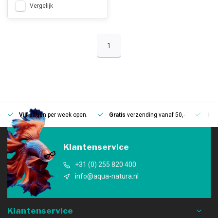
Vergelijk
1
Vijf
dagen per week open.
Gratis
verzending vanaf 50,-
Mee
Klantenservice
+31 (0) 255 820 400
info@aqua-natura.nl
Klantenservice