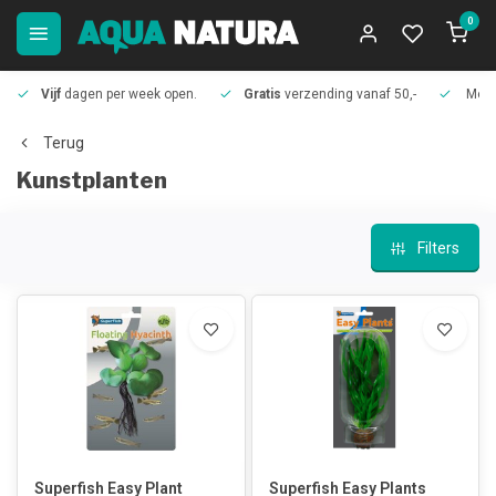
0
Vijf
dagen per week open.
Gratis
verzending vanaf 50,-
Meer
Terug
Kunstplanten
Filters
Superfish Easy Plant
Superfish Easy Plants